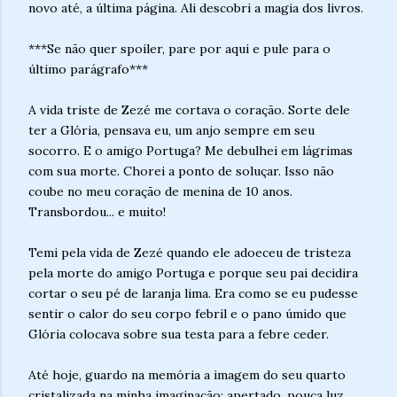
novo até, a última página. Ali descobri a magia dos livros.
***Se não quer spoiler, pare por aqui e pule para o
último parágrafo***
A vida triste de Zezé me cortava o coração. Sorte dele
ter a Glória, pensava eu, um anjo sempre em seu
socorro. E o amigo Portuga? Me debulhei em lágrimas
com sua morte. Chorei a ponto de soluçar. Isso não
coube no meu coração de menina de 10 anos.
Transbordou... e muito!
Temi pela vida de Zezé quando ele adoeceu de tristeza
pela morte do amigo Portuga e porque seu pai decidira
cortar o seu pé de laranja lima. Era como se eu pudesse
sentir o calor do seu corpo febril e o pano úmido que
Glória colocava sobre sua testa para a febre ceder.
Até hoje, guardo na memória a imagem do seu quarto
cristalizada na minha imaginação: apertado, pouca luz