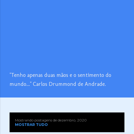
"Tenho apenas duas mãos e o sentimento do
mundo..." Carlos Drummond de Andrade.
Mostrando postagens de dezembro, 2020
P
MOSTRAR TUDO