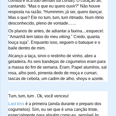
comida e fica bão demais da conta!). O coração ali, 
cantando. “Mas o que eu quero ouvir?” Não houve 
resposta na razão. “Hummmm, já sei, quero dançar. 
Mas o que? Ele no tum, tum, tum ritmado. Num ritmo 
desconhecido, pleno de vontade……
Os planos de antes, de adiantar a faxina....esquece!. 
"Amanhã tem tatoo do meu 
viking
." Credo, quanta 
louça suja". 
Enquanto isso, seguem o batuque e o 
baile dentro de mim. 
Alcanço a taça, sirvo o restinho de vinho, abro a 
geladeira. As seis bandejas de cogumelos eram para 
a massa do fim de semana. Eram. Papel alumínio, sal 
rosa, alho poró, pimenta dedo de moça e cumari, 
lascas de cebola, um cadim de alho, shoyu e azeite.
Tum, tum, tum . Ok, você venceu! 
Last kiss
 é a primeira (ainda durante o preparo dos 
cogumelos). Sim, eu sei que é uma canção triste, 
especialmente para alguém como eu, sensível às 