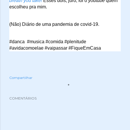
breath you take!
 Esses dois, juro, foi o 
youtube
 quem 
escolheu pra mim.  
(Não) Diário de uma pandemia de covid-19.
#danca  #musica #comida #plenitude 
#avidacomoelae #vaipassar #FiqueEmCasa
Compartilhar
COMENTÁRIOS