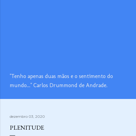
"Tenho apenas duas mãos e o sentimento do
mundo..." Carlos Drummond de Andrade.
dezembro 03, 2020
PLENITUDE