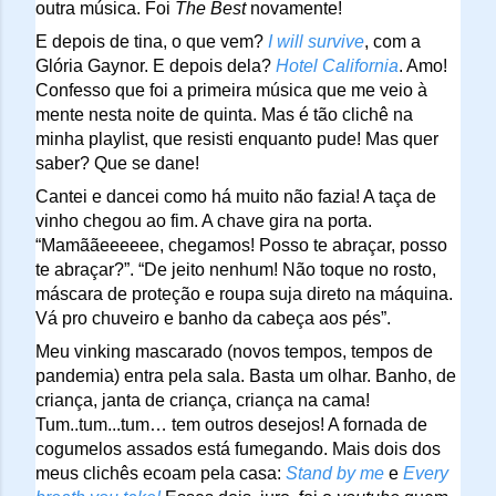
outra música. Foi 
The Best
 novamente! 
E depois de tina, o que vem? 
I will survive
, com a 
Glória Gaynor. E depois dela? 
Hotel California
. Amo! 
Confesso que foi a primeira música que me veio à 
mente nesta noite de quinta. Mas é tão clichê na 
minha playlist, que resisti enquanto pude! Mas quer 
saber? Que se dane!
Cantei e dancei como há muito não fazia! A taça de 
vinho chegou ao fim. A chave gira na porta. 
“Mamããeeeeee, chegamos! Posso te abraçar, posso 
te abraçar?”. “De jeito nenhum! Não toque no rosto, 
máscara de proteção e roupa suja direto na máquina. 
Vá pro chuveiro e banho da cabeça aos pés”.
Meu vinking mascarado (novos tempos, tempos de 
pandemia) entra pela sala. Basta um olhar. Banho, de 
criança, janta de criança, criança na cama! 
Tum..tum...tum… tem outros desejos! A fornada de 
cogumelos assados está fumegando. Mais dois dos 
meus clichês ecoam pela casa: 
Stand by me
 e 
Every 