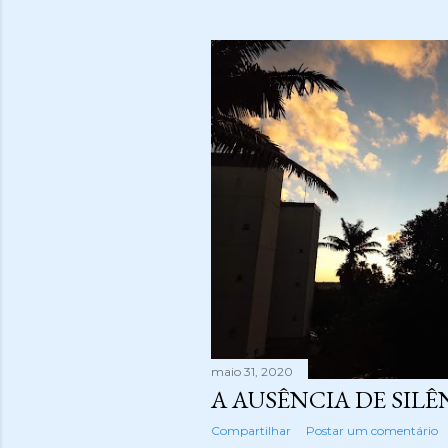
o
s
t
a
g
e
n
s
maio 31, 2020
A AUSÊNCIA DE SIL
Compartilhar
Postar um comentário