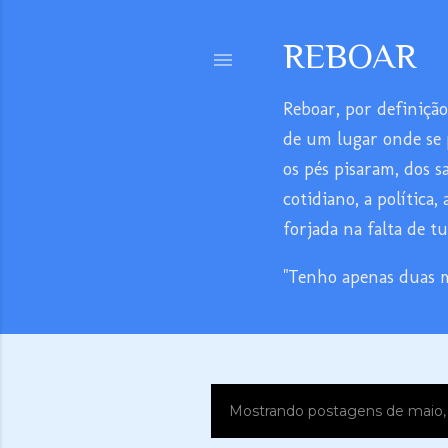
REBOAR
Reboar, por definição
de um lugar onde se p
os pés pisaram, dos s
cotidiano, a política
forjada na falta de t
"Tenho apenas duas 
Mostrando postagens de maio,
P