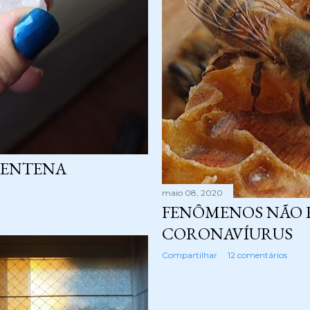
RENTENA
maio 08, 2020
FENÔMENOS NÃO 
CORONAVÍURUS
Compartilhar
12 comentários